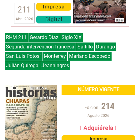
Impresa
211
Digital
Abril 2026
RHM 211
Gerardo Díaz
Siglo XIX
Segunda intervención francesa
Saltillo
Durango
San Luis Potosí
Monterrey
Mariano Escobedo
Julián Quiroga
Jeanningros
NÚMERO VIGENTE
214
Edición
Agosto 2026
! Adquiérela !
Impresa