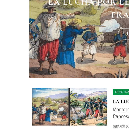
LA LUCHA POR E
FRA
NUESTRA
LA LU
Monterr
frances
GERARDO DÍ