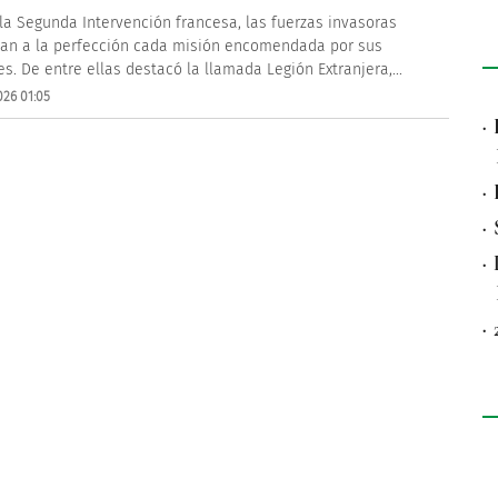
la Segunda Intervención francesa, las fuerzas invasoras
an a la perfección cada misión encomendada por sus
es. De entre ellas destacó la llamada Legión Extranjera,...
026 01:05
·
·
·
·
·