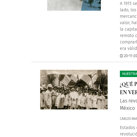
A 1915 s
lado, lo
mercancí
valor, h
la capita
remoto c
comprarl
era válid
20-11-20
NUESTRA
¿QUÉ 
EN VE
Las revo
México
CARLOS MAR
Estados 
revoluci