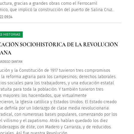
ructura, gracias a grandes obras como el Ferrocarril
mico, que implicó la construcción del puerto de Salina Cruz.
22 09:34
S HISTORIAS
CACIÓN SOCIOHISTÓRICA DE LA REVOLUCIÓN
CANA
CIADIEGO DANTAN
ución y la Constitución de 1917 tuvieron tres compromisos
: la reforma agraria para los campesinos; derechos laborales
cios sociales para los trabajadores, y una educación estatal
gratuita para toda la población. Y también tuvieron tres
 mayores: los hacendados, que virtualmente
cieron, la Iglesia católica y Estados Unidos. El Estado creado
se definía por un liderazgo de clase media revolucionaria
radical, con numerosas bases populares, comenzando por los
el villismo y el zapatismo. Atrás habían quedado los diez
liderazgos de élite, con Madero y Carranza, y de reducidos
ociales. Así fue nuestra Revolución…