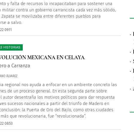
nto y falta de recursos lo incapacitaban para sostener una
militar contra un gobierno carrancista cada vez más sólido,
 Zapata se movilizaba entre diferentes pueblos para
se a salvo.
22 09:11
·
S HISTORIAS
·
VOLUCIÓN MEXICANA EN CELAYA
·
ro a Carranza
·
ANO ÁLVAREZ
ria regional nos ayuda a enfocar en un ambiente concreto las
·
nes de un proceso general. En esta segunda parte sobre
el autor desentraña los motivos políticos para dar respuesta
aves sucesos nacionales a partir del triunfo de Madero en
 conclusión: la Puerta de Oro del Bajío, como otras ciudades
, más que revolucionaria, fue “revolucionada”.
22 08:53