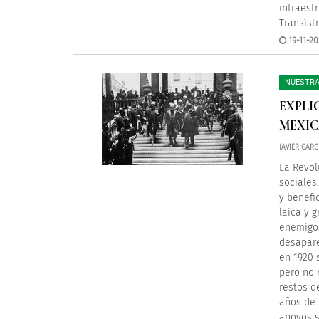
infraest
Transíst
19-11-20
NUESTRA
EXPLI
MEXI
JAVIER GAR
La Revol
sociales
y benefi
laica y 
enemigos
desapare
en 1920 
pero no 
restos d
años de 
apoyos s