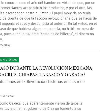
e le conoce como el año del hambre en virtud de que, por un
s comerciantes acaparaban los productos, y por el otro, las
as escaseaban hasta el límite. El papel moneda no tenía
abida cuenta de que la facción revolucionaria que se hacía de
l imponía el suyo y desconocía al anterior. En tal virtud, en el
aso de que hubiera alguna mercancía, no había manera de
a, pues aunque tuvieran “costales de billetes”, el dinero no
o.
22 10:42
S HISTORIAS
PASÓ DURANTE LA REVOLUCIÓN MEXICANA
RACRUZ, CHIAPAS, TABASCO Y OAXACA?
luciones en la Revolución: historias en el sur de
TÍNEZ ASSAD
como Oaxaca, que aparentemente vieron de lejos la
ón, tuvieron en el gobierno de Díaz un fomento a su