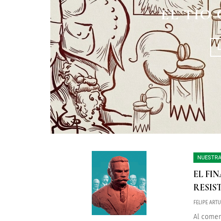
BATALLA 
EL TÍO
EL PR
NUESTRA
EL FI
RESIS
FELIPE ART
Al comen