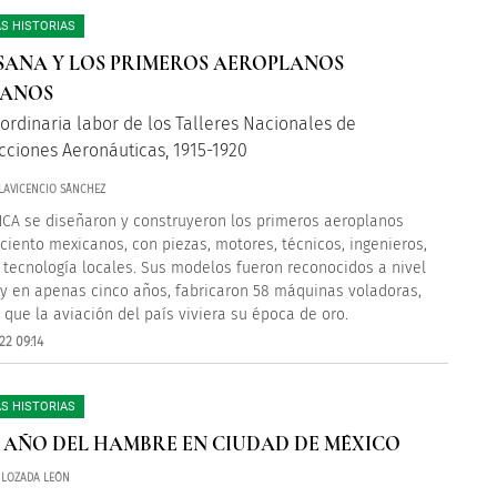
S HISTORIAS
SANA Y LOS PRIMEROS AEROPLANOS
CANOS
aordinaria labor de los Talleres Nacionales de
cciones Aeronáuticas, 1915-1920
LLAVICENCIO SÁNCHEZ
NCA se diseñaron y construyeron los primeros aeroplanos
 ciento mexicanos, con piezas, motores, técnicos, ingenieros,
y tecnología locales. Sus modelos fueron reconocidos a nivel
y en apenas cinco años, fabricaron 58 máquinas voladoras,
 que la aviación del país viviera su época de oro.
22 09:14
S HISTORIAS
 EL AÑO DEL HAMBRE EN CIUDAD DE MÉXICO
 LOZADA LEÓN