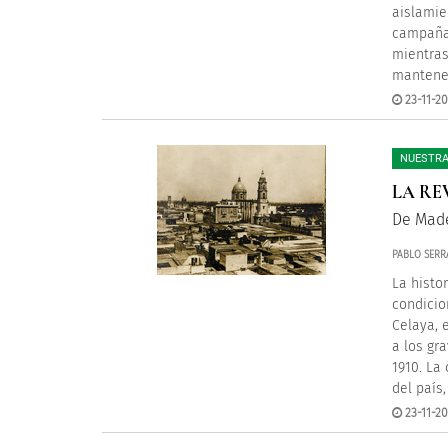
aislamie
campaña 
mientras
mantener
23-11-20
NUESTRA
LA RE
De Made
PABLO SERR
La histo
condicio
Celaya, 
a los gr
1910. La
del país
23-11-20