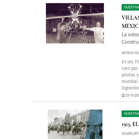
NUESTRA
VILLA
MEXI
La extr
Constru
NATALIA VI
En los T
cien por
pilotos 
mundial 
logrando
21-11-20
NUESTRA
1915,
GUADALUPE