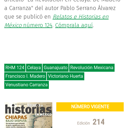
a Carranza" del autor Pablo Serrano Álvarez
que se publicó en
Relatos e Historias en
México
número 124
.
Cómprala aquí
.
RHM 124
Celaya
Guanajuato
Revolución Mexicana
Francisco I. Madero
Victoriano Huerta
Venustiano Carranza
NÚMERO VIGENTE
214
Edición