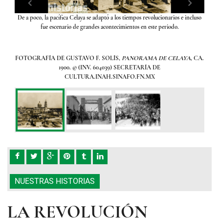
De a poco, la pacífica Celaya se adaptó a los tiempos revolucionarios e incluso
FO
ha
fue escenario de grandes acontecimientos en este periodo.
pción.
FOTOGRAFÍA DE GUSTAVO F. SOLÍS,
PANORAMA DE CELAYA
, CA.
ERO
,
1900. © (INV. 604039) SECRETARÍA DE
FN.MX
CULTURA.INAH.SINAFO.FN.MX
NUESTRAS HISTORIAS
LA REVOLUCIÓN