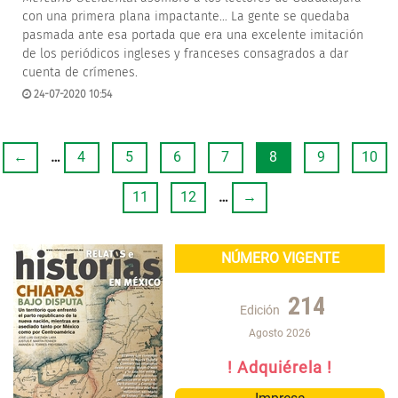
con una primera plana impactante… La gente se quedaba
pasmada ante esa portada que era una excelente imitación
de los periódicos ingleses y franceses consagrados a dar
cuenta de crímenes.
24-07-2020 10:54
←
…
4
5
6
7
8
9
10
11
12
…
→
NÚMERO VIGENTE
214
Edición
Agosto 2026
! Adquiérela !