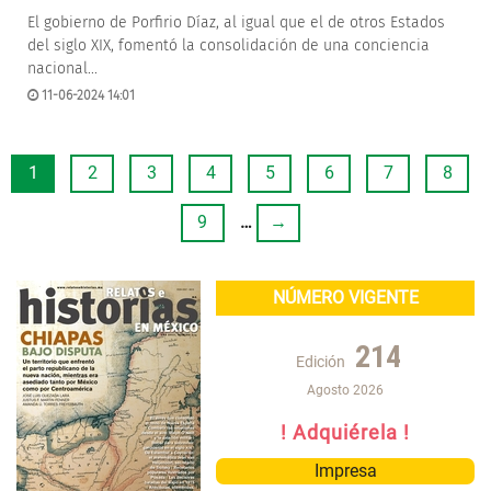
El gobierno de Porfirio Díaz, al igual que el de otros Estados
del siglo XIX, fomentó la consolidación de una conciencia
nacional...
11-06-2024 14:01
1
2
3
4
5
6
7
8
9
…
→
NÚMERO VIGENTE
214
Edición
Agosto 2026
! Adquiérela !
Impresa