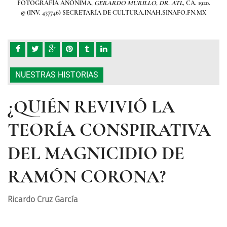
 1920.
FOTOGRAFÍA ANÓNIMA,
GERARDO MURILLO, DR. ATL
, CA. 1920.
FOT
.MX
© (INV. 437746) SECRETARÍA DE CULTURA.INAH.SINAFO.FN.MX
© 
NUESTRAS HISTORIAS
¿QUIÉN REVIVIÓ LA
TEORÍA CONSPIRATIVA
DEL MAGNICIDIO DE
RAMÓN CORONA?
Ricardo Cruz García