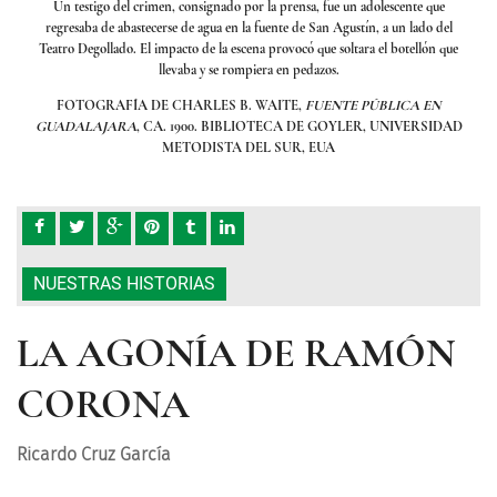
que
Un testigo del crimen, consignado por la prensa, fue un adolescente que
Un
 del
regresaba de abastecerse de agua en la fuente de San Agustín, a un lado del
reg
ón que
Teatro Degollado. El impacto de la escena provocó que soltara el botellón que
Teatr
llevaba y se rompiera en pedazos.
EN
FOTOGRAFÍA DE CHARLES B. WAITE,
FUENTE PÚBLICA EN
F
SIDAD
GUADALAJARA
, CA. 1900. BIBLIOTECA DE GOYLER, UNIVERSIDAD
GUA
METODISTA DEL SUR, EUA
NUESTRAS HISTORIAS
LA AGONÍA DE RAMÓN
CORONA
Ricardo Cruz García