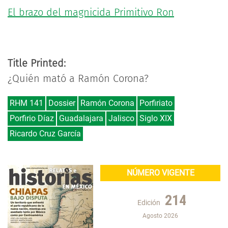
El brazo del magnicida Primitivo Ron
Title Printed:
¿Quién mató a Ramón Corona?
RHM 141
Dossier
Ramón Corona
Porfiriato
Porfirio Díaz
Guadalajara
Jalisco
Siglo XIX
Ricardo Cruz García
NÚMERO VIGENTE
214
Edición
Agosto 2026