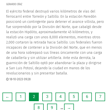
GERARDO DÍAZ
El ejército federal destruyó varios kilómetros de vías del
ferrocarril entre Torreón y Saltillo. En la estación Paredón
posicionó un contingente para detener el avance villista, pero
fue sorprendido por la División del Norte, que cabalgó desde
la estación Hipólito, aproximadamente 45 kilómetros, y
realizó una carga con unos 8,000 elementos, mientras otros
2,000 cortaron la retirada hacia Saltillo. Los federales fueron
incapaces de contener a la División del Norte, que en menos
de una hora sobrepasó sus líneas únicamente con una carga
de caballería y sin utilizar artillería. Ante esta derrota, la
guarnición de Saltillo optó por abandonar la plaza y dirigirse
a San Luis Potosí, dejando la ciudad en manos de los
revolucionarios y sin presentar batalla.
18-10-2023 09:28
←
1
2
3
4
5
6
7
8
9
…
→