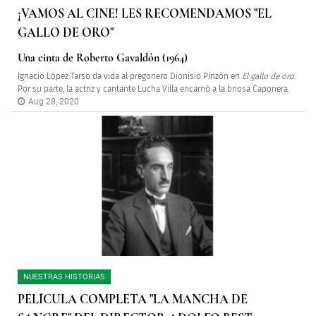
¡VAMOS AL CINE! LES RECOMENDAMOS "EL
GALLO DE ORO"
Una cinta de Roberto Gavaldón (1964)
Ignacio López Tarso da vida al pregonero Dionisio Pinzón en
El gallo de oro
.
Por su parte, la actriz y cantante Lucha Villa encarnó a la briosa Caponera.
Aug 28, 2020
NUESTRAS HISTORIAS
PELÍCULA COMPLETA "LA MANCHA DE