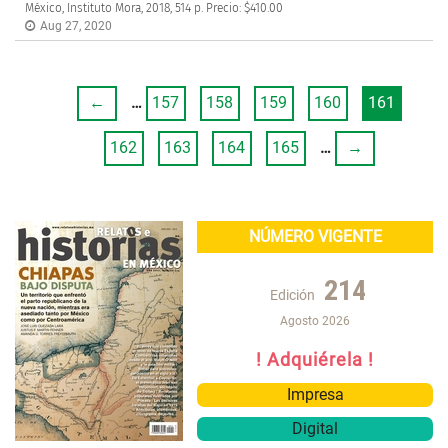
México, Instituto Mora, 2018, 514 p. Precio: $410.00
Aug 27, 2020
←
…
157
158
159
160
161
162
163
164
165
…
→
NÚMERO VIGENTE
214
Edición
Agosto 2026
! Adquiérela !
Impresa
Digital