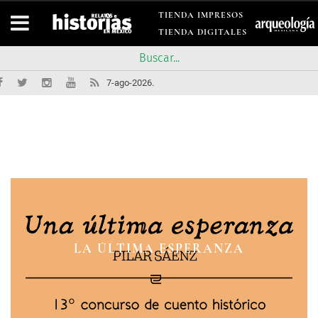
TIENDA IMPRESOS
TIENDA DIGITALES
7-ago-2026.
PASIONES EN LA ISLA DE
CON UNA CAUSA INMORTAL
CON UNA CAUSA INMORTAL
LA ÚLTIMA ESPERANZA
ROSARIO
CLIPPERTON