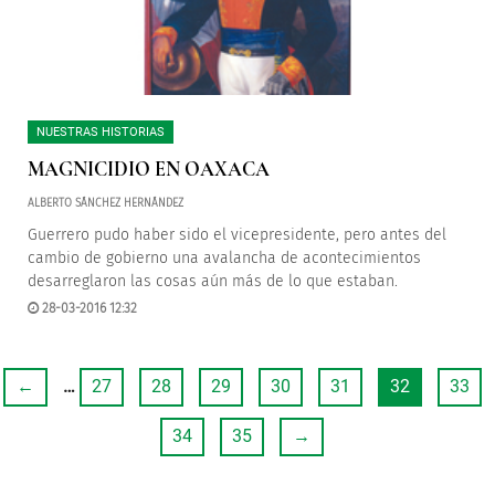
NUESTRAS HISTORIAS
MAGNICIDIO EN OAXACA
ALBERTO SÁNCHEZ HERNÁNDEZ
Guerrero pudo haber sido el vicepresidente, pero antes del
cambio de gobierno una avalancha de acontecimientos
desarreglaron las cosas aún más de lo que estaban.
28-03-2016 12:32
←
…
27
28
29
30
31
32
33
34
35
→