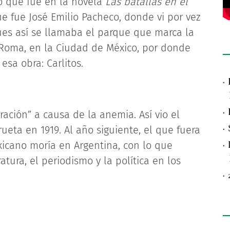
o que fue en la novela
Las batallas en el
e fue José Emilio Pacheco, donde vi por vez
ues así se llamaba el parque que marca la
a Roma, en la Ciudad de México, por donde
esa obra: Carlitos.
·
·
ación” a causa de la anemia. Así vio el
·
eta en 1919. Al año siguiente, el que fuera
·
icano moría en Argentina, con lo que
tura, el periodismo y la política en los
·