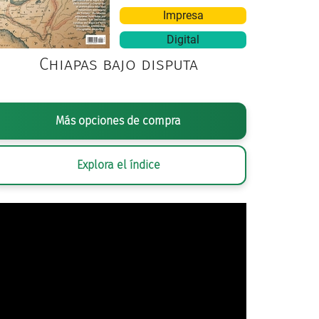
Impresa
Digital
Chiapas bajo disputa
Fotografía de Agustín V. Casasola, Jesús Urueta, ca. 1915, inv. 29468, Sinaf
Más opciones de compra
Explora el índice