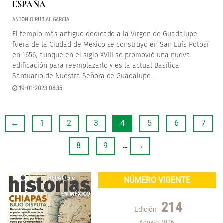
ESPAÑA
ANTONIO RUBIAL GARCÍA
El templo más antiguo dedicado a la Virgen de Guadalupe
fuera de la Ciudad de México se construyó en San Luís Potosí
en 1656, aunque en el siglo XVIII se promovió una nueva
edificación para reemplazarlo y es la actual Basílica
Santuario de Nuestra Señora de Guadalupe.
19-01-2023 08:35
←
1
2
3
4
5
6
7
8
9
…
→
NÚMERO VIGENTE
214
Edición
Agosto 2026