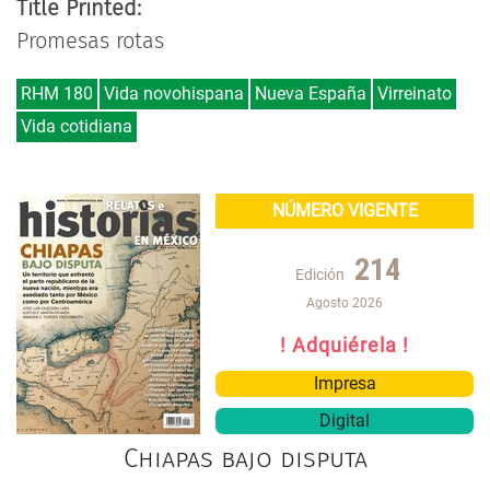
Title Printed:
Promesas rotas
RHM 180
Vida novohispana
Nueva España
Virreinato
Vida cotidiana
NÚMERO VIGENTE
214
Edición
Agosto 2026
! Adquiérela !
Impresa
Digital
Chiapas bajo disputa