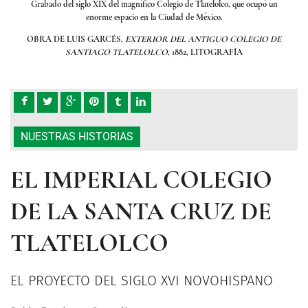
ó un
Grabado del siglo XIX del magnífico Colegio de Tlatelolco, que ocupó un
Gra
enorme espacio en la Ciudad de México.
 DE
OBRA DE LUIS GARCÉS,
EXTERIOR DEL ANTIGUO COLEGIO DE
OB
SANTIAGO TLATELOLCO
, 1882, LITOGRAFÍA
NUESTRAS HISTORIAS
EL IMPERIAL COLEGIO
DE LA SANTA CRUZ DE
TLATELOLCO
EL PROYECTO DEL SIGLO XVI NOVOHISPANO