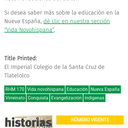
Si desea saber más sobre la educación en la
Nueva España,
dé clic en nuestra sección
“Vida Novohispana”
.
Title Printed:
El Imperial Colegio de la Santa Cruz de
Tlatelolco
RHM 170
Vida novohispana
Educación
Nueva España
Virreinato
Conquista
Evangelización
indígenas
NÚMERO VIGENTE