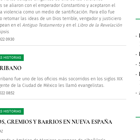
as se aliaron con el emperador Constantino y aceptaron el
la violencia como un medio de santificación. Para ello fue
o retomar las ideas de un Dios terrible, vengador y justiciero
pean en el
Antiguo Testamento
y en el
Libro de la Revelación
ipsis
.
·
022 09:30
·
S HISTORIAS
·
CRIBANO
·
cribano fue uno de los oficios más socorridos en los siglos XIX
 gente de la Ciudad de México les llamó evangelistas.
·
022 08:52
S HISTORIAS
OS, GREMIOS Y BARRIOS EN NUEVA ESPAÑA
AZ