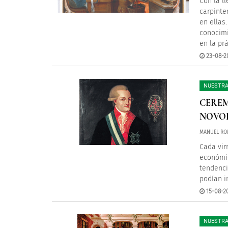
Con la l
carpinter
en ellas
conocimi
en la pr
23-08-2
NUESTRA
CEREM
NOVO
MANUEL ROM
Cada vir
económic
tendenci
podían i
15-08-2
NUESTRA