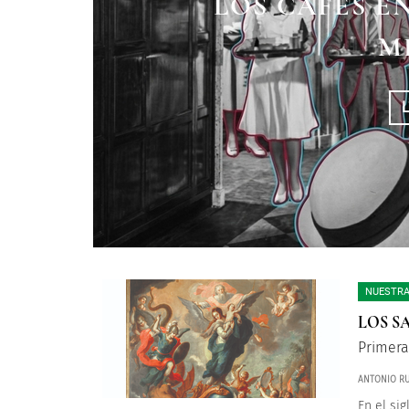
LOS CAFÉS E
SAN ANTONIO A
AVAROS
M
NUESTRA
LOS S
Primera
ANTONIO RU
En el sig