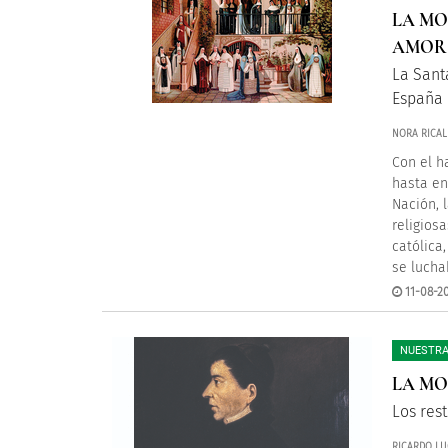
LA MO
AMOR
La Sant
España 
NORA RICAL
Con el h
hasta en
Nación, 
religios
católica
se lucha
11-08-2
NUESTRA
LA MO
Los res
RICARDO LU