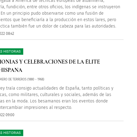
legada a América de técnicas europeas de albañilería,
ía, fundición, entre otros oficios, los indígenas se instruyeron
. En un principio pudo observarse como una fusión de
entos que beneficiaría a la producción en estos lares, pero
áctica también fue un dolor de cabeza para las autoridades.
022 08:42
S HISTORIAS
ONIAS Y CELEBRACIONES DE LA ÉLITE
HISPANA
ERO DE TERREROS (1880 - 1968)
rey traía consigo actualidades de España, tanto políticas y
as, como militares, culturales y sociales, además de las
as en la moda. Los besamanos eran los eventos donde
ntercambiar impresiones al respecto.
022 09:00
S HISTORIAS