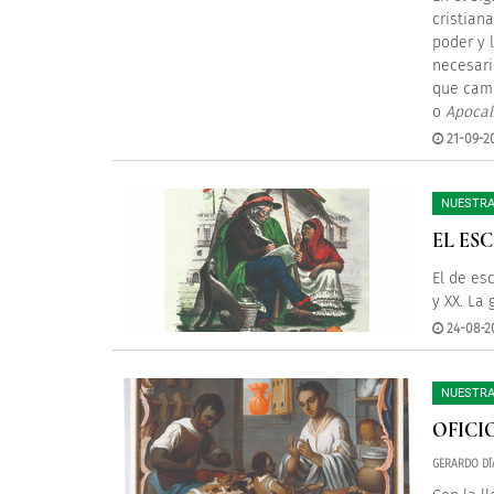
cristian
poder y 
necesari
que cam
o
Apocal
21-09-2
NUESTRA
EL ES
El de es
y XX. La
24-08-2
NUESTRA
OFICI
GERARDO DÍ