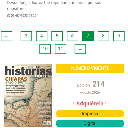
Desde luego, Juárez fue repudiado aún más por sus
opositores.
03-07-2023 08:20
←
…
3
4
5
6
7
8
9
10
11
…
→
NÚMERO VIGENTE
214
Edición
Agosto 2026
! Adquiérela !
Impresa
Digital