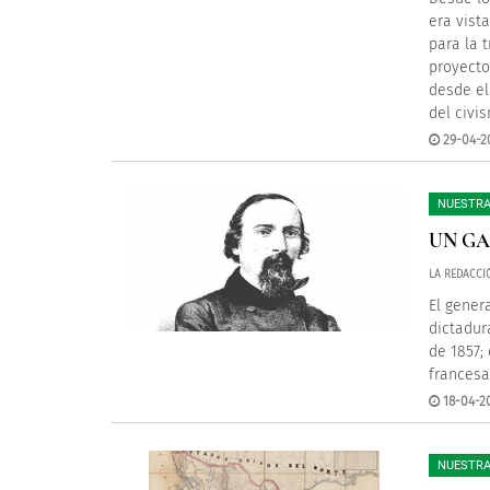
era vist
para la 
proyecto
desde el
del civis
29-04-2
NUESTRA
UN GA
LA REDACCI
El genera
dictadur
de 1857;
francesa
18-04-2
NUESTRA