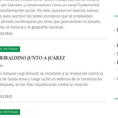
a por liberales y conservadores como un canal fundamental
transformación social. Por ello, pusieron en marcha nuevos
s para sustituir los textos escolares que se empleaban
 periodo novohispano por otros que promovieran el estudio
mo, la historia y la geografía nacional.
·
023 08:40
·
S HISTORIAS
·
RIBALDINO JUNTO A JUÁREZ
·
ÓN
l italiano Luigi Ghilardi se incorporó a la revolución contra la
·
a de Santa Anna y luego luchó en defensa de la Constitución
 después, en las filas republicanas contra la invasión
.
023 08:20
S HISTORIAS