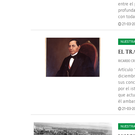
entre el
profunda
con toda
21-03-2
NUESTRA
EL T
RICARDO CR
Artículo 
diciembr
sus conc
por el i
que actu
él ambas
21-03-2
NUESTRA