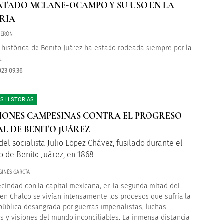
ATADO MCLANE-OCAMPO Y SU USO EN LA
RIA
MERÓN
a histórica de Benito Juárez ha estado rodeada siempre por la
.
023 09:36
S HISTORIAS
IONES CAMPESINAS CONTRA EL PROGRESO
AL DE BENITO JUÁREZ
del socialista Julio López Chávez, fusilado durante el
o de Benito Juárez, en 1868
GINÉS GARCÍA
ecindad con la capital mexicana, en la segunda mitad del
X en Chalco se vivían intensamente los procesos que sufría la
epública desangrada por guerras imperialistas, luchas
as y visiones del mundo inconciliables. La inmensa distancia