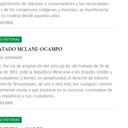
 patriotismo de liberales o conservadores y las necesidades
s de los campesinos indígenas y mestizos, se manifestaría
 su crudeza desde aquellos años
023 09:23
S HISTORIAS
RATADO MCLANE-OCAMPO
UZ. HISTORIADOR
1. Por vía de ampliación del artículo 8o. del tratado de 30 de
e de 1853, cede la República Mexicana a los Estados Unidos y
iudadanos y bienes, en perpetuidad, el derecho de tránsito
stmo de Tehuantepec, de uno a otro mar, por cualquier camino
almente exista o que existiese en lo sucesivo, sirviéndose de
 repúblicas y sus ciudadanos.
023 09:10
S HISTORIAS