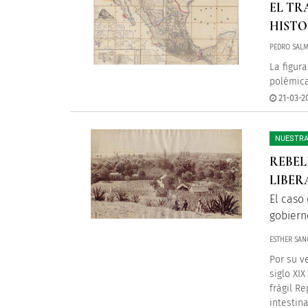
EL TR
HISTO
PEDRO SAL
La figur
polémica
21-03-2
NUESTRA
REBEL
LIBER
El caso 
gobiern
ESTHER SAN
Por su v
siglo XI
frágil R
intestin