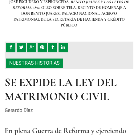
ES DE
JOSÉ ESCUDERO Y ESPRONCEDA,
BENITO JUÁREZ Y LAS LEYES DE
JOSÉ
JE A
REFORMA
, 1872, ÓLEO SOBRE TELA. RECINTO DE HOMENAJE A
RE
DON BENITO JUÁREZ, PALACIO NACIONAL, ACERVO
ITO
PATRIMONIAL DE LA SECRETARÍA DE HACIENDA Y CRÉDITO
PA
PÚBLICO
NUESTRAS HISTORIAS
SE EXPIDE LA LEY DEL
MATRIMONIO CIVIL
Gerardo Díaz
En plena Guerra de Reforma y ejerciendo