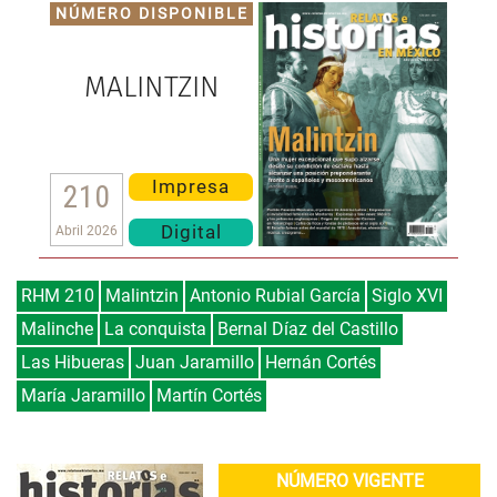
NÚMERO DISPONIBLE
MALINTZIN
Impresa
210
Digital
Abril 2026
RHM 210
Malintzin
Antonio Rubial García
Siglo XVI
Malinche
La conquista
Bernal Díaz del Castillo
Las Hibueras
Juan Jaramillo
Hernán Cortés
María Jaramillo
Martín Cortés
NÚMERO VIGENTE