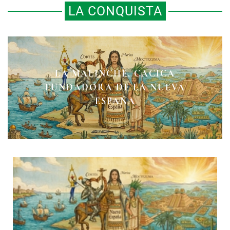
LA CONQUISTA
LA MALINCHE, CACICA
MALINTZIN CONTADA POR SÍ
MARINA DESPUÉS DE
FUNDADORA DE LA NUEVA
TENOCHTITLÁN
MISMA
ESPAÑA