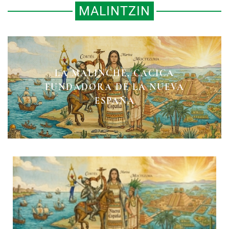
MALINTZIN
LA MALINCHE, CACICA
MALINTZIN CONTADA POR SÍ
MARINA DESPUÉS DE
FUNDADORA DE LA NUEVA
TENOCHTITLÁN
MISMA
ESPAÑA