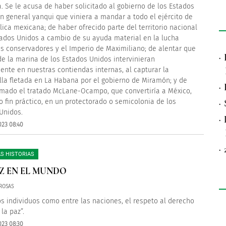
. Se le acusa de haber solicitado al gobierno de los Estados
n general yanqui que viniera a mandar a todo el ejército de
lica mexicana; de haber ofrecido parte del territorio nacional
tados Unidos a cambio de su ayuda material en la lucha
os conservadores y el Imperio de Maximiliano; de alentar que
·
de la marina de los Estados Unidos intervinieran
ente en nuestras contiendas internas, al capturar la
lla fletada en La Habana por el gobierno de Miramón; y de
·
rmado el tratado McLane-Ocampo, que convertiría a México,
o fin práctico, en un protectorado o semicolonia de los
·
Unidos.
·
023 08:40
·
S HISTORIAS
Z EN EL MUNDO
ROSAS
os individuos como entre las naciones, el respeto al derecho
la paz”.
023 08:30