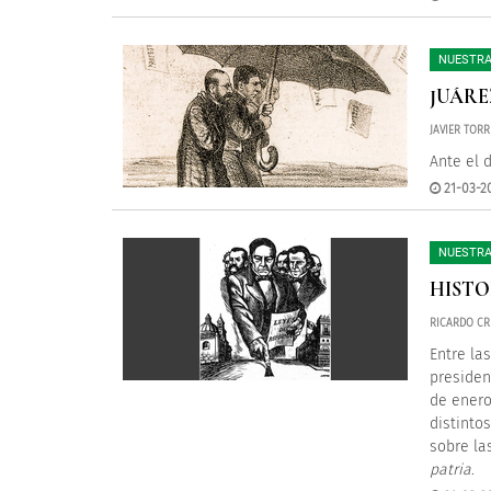
NUESTRA
JUÁRE
JAVIER TOR
Ante el 
21-03-2
NUESTRA
HISTO
RICARDO CR
Entre la
presiden
de enero
distinto
sobre la
patria
.