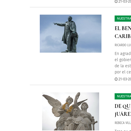
21-03-2
NUESTRA
EL BE
CARIB
RICARDO LU
En agrad
el gobie
de la est
por el c
21-03-2
NUESTRA
DE QU
JUÁRE
REBECA VIL