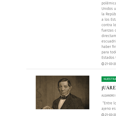
polémica
Unidos u
la Repúb
a los Es
contra l
fuerzas 
directam
escuadri
haber fi
para tod
Estados 
21-03-2
NUESTRA
JUÁRE
ALEJANDRO 
“Entre l
ajeno es 
21-03-2