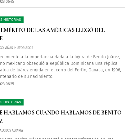
023 06:45
S HISTORIAS
NEMÉRITO DE LAS AMÉRICAS LLEGÓ DEL
E
GO VIÑAS. HISTORIADOR
ecimiento a la importancia dada a la figura de Benito Juárez,
rno mexicano obsequió a República Dominicana una réplica
atua de Juárez erigida en el cerro del Fortín, Oaxaca, en 1906,
entenario de su nacimiento.
023 06:25
S HISTORIAS
É HABLAMOS CUANDO HABLAMOS DE BENITO
Z
LALOBOS ÁLVAREZ