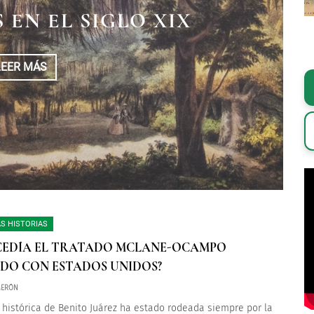
E CAMARÓN | 30 DE
L PALACIO NACIONAL
 EN EL SIGLO XIX
L DE 1863
LEER MÁS
LEER MÁS
LEER MÁS
S HISTORIAS
CEDÍA EL TRATADO MCLANE-OCAMPO
DO CON ESTADOS UNIDOS?
MERÓN
a histórica de Benito Juárez ha estado rodeada siempre por la