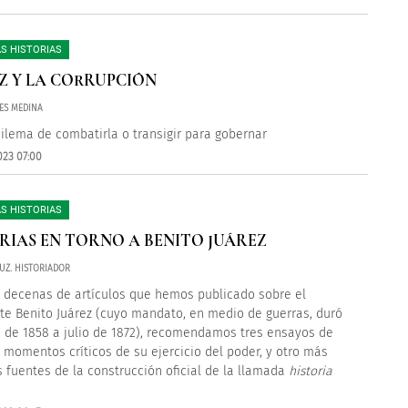
S HISTORIAS
Z Y LA CORRUPCIÓN
RES MEDINA
dilema de combatirla o transigir para gobernar
023 07:00
S HISTORIAS
RIAS EN TORNO A BENITO JUÁREZ
UZ. HISTORIADOR
s decenas de artículos que hemos publicado sobre el
te Benito Juárez (cuyo mandato, en medio de guerras, duró
 de 1858 a julio de 1872), recomendamos tres ensayos de
s momentos críticos de su ejercicio del poder, y otro más
s fuentes de la construcción oficial de la llamada
historia