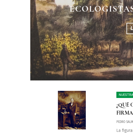
LA BATALLA D
LA HISTORIA DE
ECOLOGISTAS
ABRI
NUESTRA
¿QUÉ 
FIRMA
PEDRO SAL
La figur