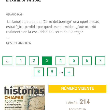
mexicanos en 1862
GERARDO DÍAZ
La famosa batalla del “Cerro del borrego” una oportunidad
estratégica perdida por quedarse dormidos. ¿Qué ocurrió
realmente en la oscuridad del cerro del Borrego?
...
22-03-2026 14:56
←
1
2
3
4
5
6
7
8
9
…
→
NÚMERO VIGENTE
214
Edición
Agosto 2026