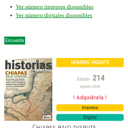
Ver número impresos disponibles
Ver n
úmero digitales disponibles
Encuesta
NÚMERO VIGENTE
214
Edición
Agosto 2026
! Adquiérela !
Impresa
Digital
Chiapas bajo disputa