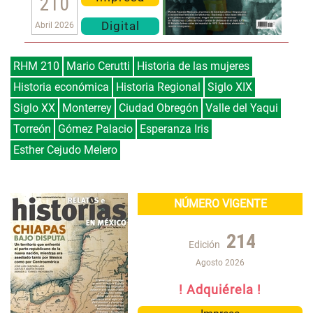
210
Digital
Abril 2026
RHM 210
Mario Cerutti
Historia de las mujeres
Historia económica
Historia Regional
Siglo XIX
Siglo XX
Monterrey
Ciudad Obregón
Valle del Yaqui
Torreón
Gómez Palacio
Esperanza Iris
Esther Cejudo Melero
NÚMERO VIGENTE
214
Edición
Agosto 2026
! Adquiérela !