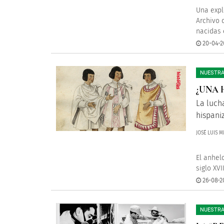
Una expl
Archivo 
nacidas 
20-04-2
NUESTRA
¿UNA 
La luch
hispaniz
JOSÉ LUIS 
El anhel
siglo XV
26-08-2
NUESTRA