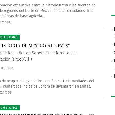
oración exhaustiva entre la historiografía y las fuentes de
de regiones del Norte de México, de cuatro ciudades: tres
en áreas de base agrícola...
026 18:37
·
S HISTORIAS
·
HISTORIA DE MÉXICO AL REVÉS?
·
a de los indios de Sonora en defensa de su
ación (siglo XVIII)
·
MIRAFUENTES
·
o de ocupar el lugar de los españoles Hacia mediados del
III, numerosos indios de Sonora se levantaron en armas...
024 13:59
S HISTORIAS