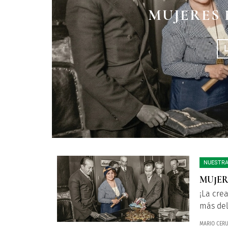
LA “REVOLUCIÓN
¿UNA HISTORIA 
MUJERES 
DE
NUESTRA
MUJER
¡La cre
más del
MARIO CERU