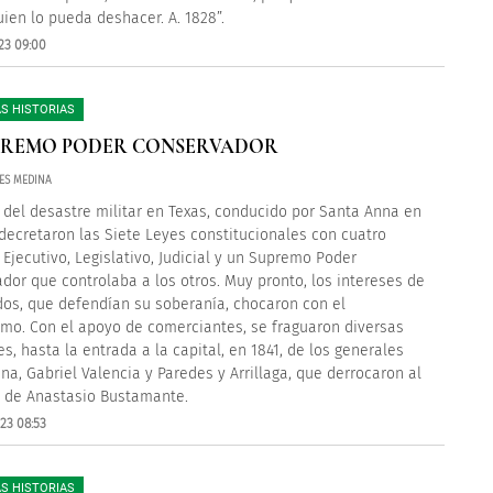
uien lo pueda deshacer. A. 1828”.
23 09:00
S HISTORIAS
PREMO PODER CONSERVADOR
RES MEDINA
del desastre militar en Texas, conducido por Santa Anna en
 decretaron las Siete Leyes constitucionales con cuatro
 Ejecutivo, Legislativo, Judicial y un Supremo Poder
dor que controlaba a los otros. Muy pronto, los intereses de
dos, que defendían su soberanía, chocaron con el
smo. Con el apoyo de comerciantes, se fraguaron diversas
s, hasta la entrada a la capital, en 1841, de los generales
na, Gabriel Valencia y Paredes y Arrillaga, que derrocaron al
 de Anastasio Bustamante.
23 08:53
S HISTORIAS