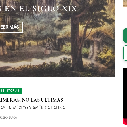
E CAMARÓN | 30 DE
L PALACIO NACIONAL
 EN EL SIGLO XIX
L DE 1863
LEER MÁS
LEER MÁS
LEER MÁS
S HISTORIAS
RIMERAS, NO LAS ÚLTIMAS
AS EN MÉXICO Y AMÉRICA LATINA
UCEDO ZARCO