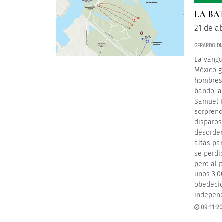
LA BA
21 de ab
GERARDO DÍ
La vangu
México g
hombres,
bando, a
Samuel H
sorprend
disparos 
desorden
altas pa
se perdi
pero al 
unos 3,0
obedeció
independ
09-11-20