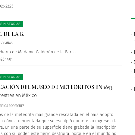
026 22:25
S HISTORIAS
. DE LA B.
·
GO VIÑAS
·
 diario de Madame Calderón de la Barca
26 14:01
·
·
S HISTORIAS
EACIÓN DEL MUSEO DE METEORITOS EN 1893
·
rrestres en México
RELOS RODRÍGUEZ
os de la meteorita más grande rescatada en el país adoptó
a cónica u orientada que se esculpió durante su ingreso a la
a. En una parte de su superficie tiene grabada la inscripción
os con su poder, este fierro destruirá, porque en el mundo no