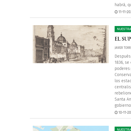
habrá, q
11-11-20
NUESTRA
EL SU
JAVIER TOR
Después 
1836, se
poderes:
Conserva
los esta
centrali
rebelione
Santa An
gobierno
10-11-20
NUESTRA