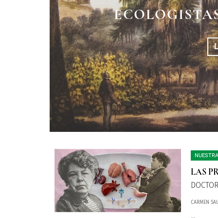
LA BATALLA D
LA HISTORIA DE
ECOLOGISTAS
ABRI
NUESTRA
LAS P
DOCTOR
CARMEN SA
...