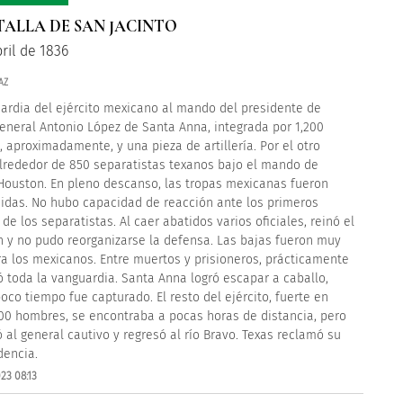
TALLA DE SAN JACINTO
ril de 1836
AZ
ardia del ejército mexicano al mando del presidente de
eneral Antonio López de Santa Anna, integrada por 1,200
 aproximadamente, y una pieza de artillería. Por el otro
lrededor de 850 separatistas texanos bajo el mando de
ouston. En pleno descanso, las tropas mexicanas fueron
idas. No hubo capacidad de reacción ante los primeros
de los separatistas. Al caer abatidos varios oficiales, reinó el
 y no pudo reorganizarse la defensa. Las bajas fueron muy
ra los mexicanos. Entre muertos y prisioneros, prácticamente
ó toda la vanguardia. Santa Anna logró escapar a caballo,
poco tiempo fue capturado. El resto del ejército, fuerte en
00 hombres, se encontraba a pocas horas de distancia, pero
 al general cautivo y regresó al río Bravo. Texas reclamó su
encia.
23 08:13