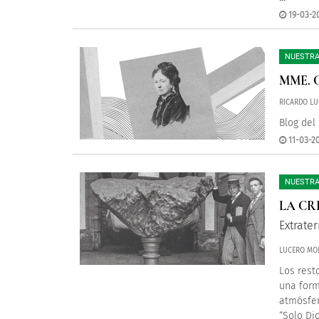
19-03-2
NUESTRA
MME. C
RICARDO LU
Blog del
11-03-20
NUESTRA
LA CR
Extrate
LUCERO MO
Los rest
una form
atmósfer
“Solo Di