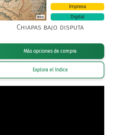
Impresa
Digital
Chiapas bajo disputa
AFÍA DE EDWARD S. CURTIS,
GRUPO DE EXPLORACIÓN APACHE
, CA. 190
Más opciones de compra
Explora el índice