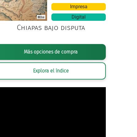
Impresa
Digital
Chiapas bajo disputa
AFÍA ANÓNIMA,
MARTÍNEZ ARAUNA A BORDO DEL AUTOMÓVIL NÚMERO 1 
Más opciones de compra
CARRERA EN EL CIRCUITO DE CHAPULTEPEC
, NOVIEMBRE/1913. © (INV.
CULTURA.INAH.SINAFO.FN.MX
Explora el índice