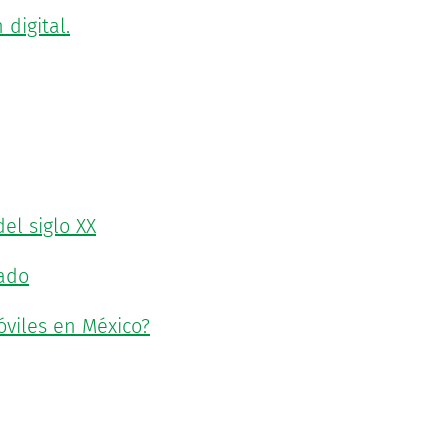
digital.
el siglo XX
sado
óviles en México?