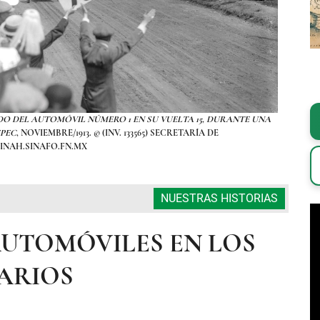
 DEL AUTOMÓVIL NÚMERO 1 EN SU VUELTA 15, DURANTE UNA
FOTOGR
EPEC
, NOVIEMBRE/1913. © (INV. 133565) SECRETARÍA DE
INAH.SINAFO.FN.MX
NUESTRAS HISTORIAS
AUTOMÓVILES EN LOS
ARIOS