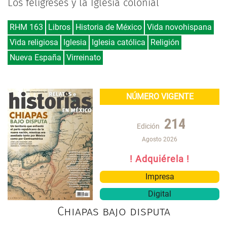
Los feligreses y la Iglesia colonial
RHM 163
Libros
Historia de México
Vida novohispana
Vida religiosa
Iglesia
Iglesia católica
Religión
Nueva España
Virreinato
NÚMERO VIGENTE
214
Edición
Agosto 2026
! Adquiérela !
Impresa
Digital
Chiapas bajo disputa