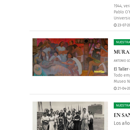
1944, ve
Pablo O’
Universi
23-07-20
NUESTRA
MURAL
ANTONIO GO
El Talle
Todo emp
Museo Nac
21-04-20
NUESTRA
EN SA
Los año