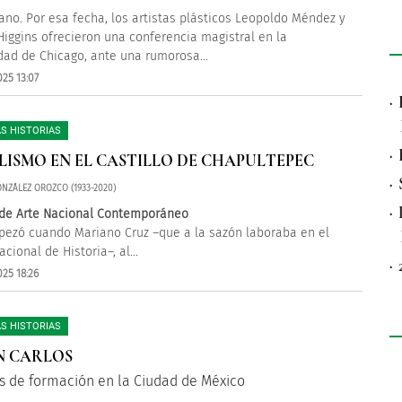
rano. Por esa fecha, los artistas plásticos Leopoldo Méndez y
Higgins ofrecieron una conferencia magistral en la
dad de Chicago, ante una rumorosa...
25 13:07
·
S HISTORIAS
·
ISMO EN EL CASTILLO DE CHAPULTEPEC
·
NZÁLEZ OROZCO (1933-2020)
·
r de Arte Nacional Contemporáneo
ezó cuando Mariano Cruz –que a la sazón laboraba en el
ional de Historia–, al...
·
25 18:26
S HISTORIAS
N CARLOS
s de formación en la Ciudad de México