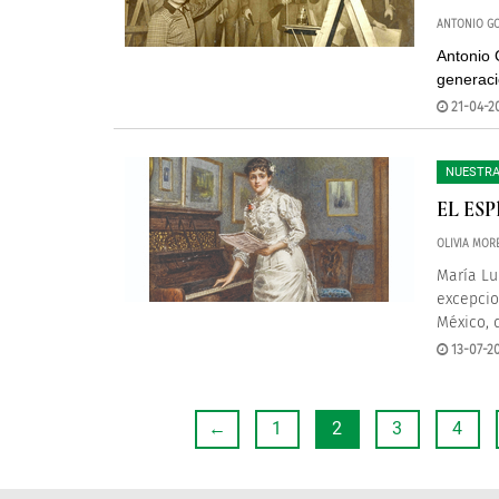
ANTONIO GO
Antonio 
generaci
21-04-20
NUESTRA
EL ES
OLIVIA MO
María Lu
excepcio
México, 
13-07-2
←
1
2
3
4