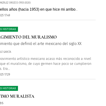
NZÁLEZ OROZCO (1933-2020)
ellos años (hacia 1953) en que hice mi arribo
...
25 17:49
S HISTORIAS
RGIMIENTO DEL MURALISMO
miento que definió el arte mexicano del siglo XX
UZ GARCÍA
ovimiento artístico mexicano acaso más reconocido a nivel
que el muralismo, de cuyo germen hace poco se cumplieron
. Era...
25 17:29
S HISTORIAS
TIMO MURALISTA
as