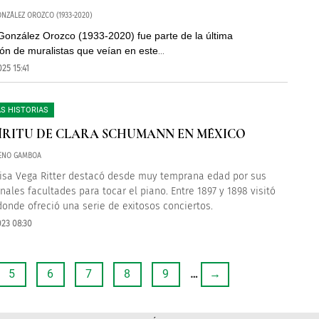
NZÁLEZ OROZCO (1933-2020)
González Orozco (1933-2020) fue parte de la última
ón de muralistas que veían en este
...
25 15:41
S HISTORIAS
PÍRITU DE CLARA SCHUMANN EN MÉXICO
RENO GAMBOA
isa Vega Ritter destacó desde muy temprana edad por sus
nales facultades para tocar el piano. Entre 1897 y 1898 visitó
donde ofreció una serie de exitosos conciertos.
023 08:30
5
6
7
8
9
…
→