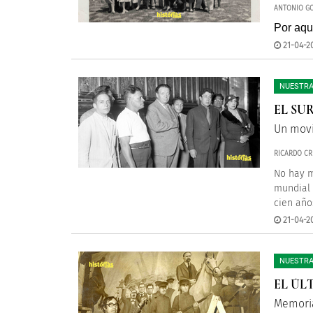
ANTONIO GO
Por aqu
21-04-20
NUESTRA
EL SU
Un movi
RICARDO CR
No hay m
mundial 
cien años
21-04-20
NUESTRA
EL ÚL
Memori