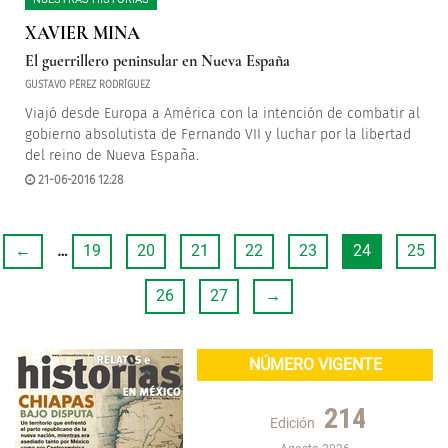
XAVIER MINA
El guerrillero peninsular en Nueva España
GUSTAVO PÉREZ RODRÍGUEZ
Viajó desde Europa a América con la intención de combatir al
gobierno absolutista de Fernando VII y luchar por la libertad
del reino de Nueva España.
21-06-2016 12:28
←
…
19
20
21
22
23
24
25
26
27
→
NÚMERO VIGENTE
214
Edición