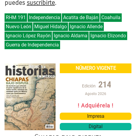
puedes
suscribirte
.
RHM 191
Independencia
Acatita de Baján
Coahuila
Nuevo León
Miguel Hidalgo
Ignacio Allende
Ignacio López Rayón
Ignacio Aldama
Ignacio Elizondo
Guerra de Independencia
NÚMERO VIGENTE
214
Edición
Agosto 2026
! Adquiérela !
Impresa
Digital