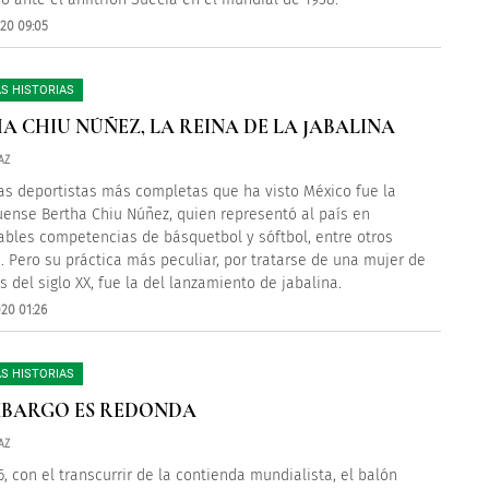
020 09:05
S HISTORIAS
A CHIU NÚÑEZ, LA REINA DE LA JABALINA
AZ
as deportistas más completas que ha visto México fue la
ense Bertha Chiu Núñez, quien representó al país en
bles competencias de básquetbol y sóftbol, entre otros
. Pero su práctica más peculiar, por tratarse de una mujer de
 del siglo XX, fue la del lanzamiento de jabalina.
20 01:26
S HISTORIAS
MBARGO ES REDONDA
AZ
6, con el transcurrir de la contienda mundialista, el balón