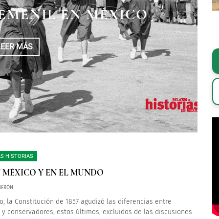
EMENIL EN MÉXICO
EZ Y REVOLUCIÓN
 DEL AJEDREZ
LEER MÁS
LEER MÁS
LEER MÁS
S HISTORIAS
EN MÉXICO Y EN EL MUNDO
LMERÓN
o, la Constitución de 1857 agudizó las diferencias entre
s y conservadores; estos últimos, excluidos de las discusiones