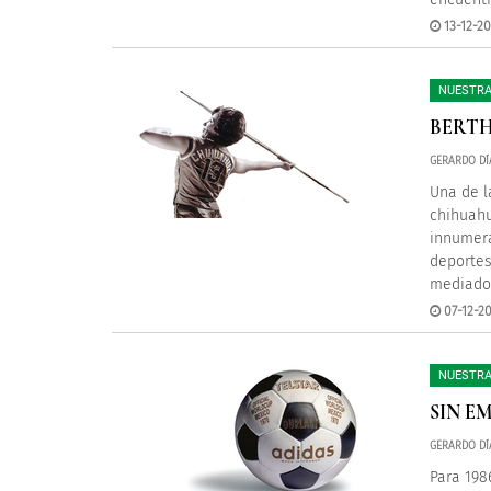
13-12-2
NUESTRA
BERTH
GERARDO DÍ
Una de l
chihuahu
innumera
deportes
mediados
07-12-20
NUESTRA
SIN E
GERARDO DÍ
Para 198