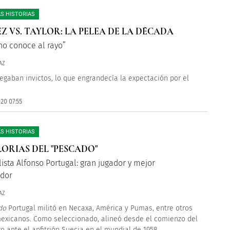
S HISTORIAS
Z VS. TAYLOR: LA PELEA DE LA DÉCADA
eno conoce al rayo”
AZ
egaban invictos, lo que engrandecía la expectación por el
20 07:55
S HISTORIAS
LORIAS DEL "PESCADO"
lista Alfonso Portugal: gran jugador y mejor
dor
AZ
do
Portugal militó en Necaxa, América y Pumas, entre otros
exicanos. Como seleccionado, alineó desde el comienzo del
o ante el anfitrión Suecia en el mundial de 1958.