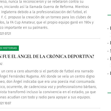
reso, nunca la reconocieron y se rebelaron contra su
ón, iniciando así la llamada Guerra de Reforma. Mientras
 Inglaterra debido a la profesionalización del futbol, el
d F. C. propuso la creación de un torneo para los clubes de
dos, la FA Cup Amateur, que el propio equipo ganó en 1904 y
·
ico importante en su palmarés.
021 07:21
·
S HISTORIAS
·
N FUE EL ÁNGEL DE LA CRÓNICA DEPORTIVA?
·
AZ
 un cero a cero aburrido si el partido de futbol era narrado
·
Ángel Fernández Rugama. Ahí donde se veía un centro digno
eo, don Ángel indicaba que era una poesía mal consumada.
ico, ocurrente, de cadenciosa voz y profesionalismo bárbaro,
nista transformó incluso la convivencia en el estadio, ya que
onas acudían con todo y radio para apoyar a sus equipos.
021 10:07