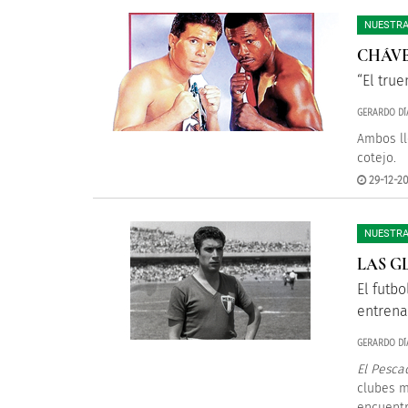
NUESTRA
CHÁVE
“El tru
GERARDO DÍ
Ambos ll
cotejo.
29-12-20
NUESTRA
LAS G
El futbo
entrena
GERARDO DÍ
El Pesca
clubes m
encuentr