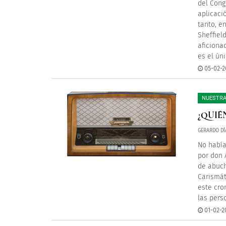
del Cong
aplicaci
tanto, en
Sheffiel
aficiona
es el ún
05-02-2
NUESTRA
¿QUIÉ
GERARDO DÍ
No había
por don 
de abuch
Carismát
este cro
las pers
01-02-2