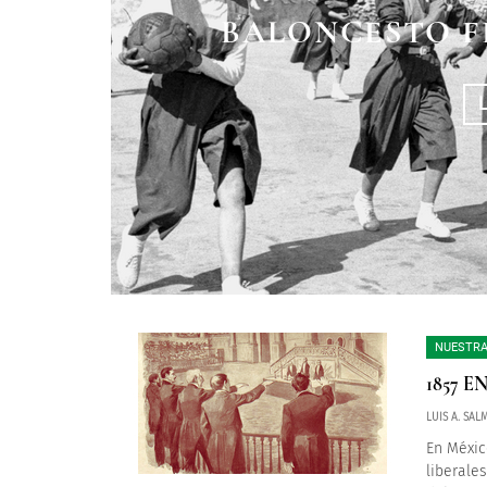
BALONCESTO F
AMOR, AJEDR
LA REINA
NUESTRA
1857 
LUIS A. SA
En Méxic
liberale