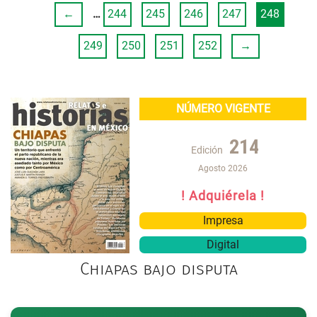
←
…
244
245
246
247
248
249
250
251
252
→
NÚMERO VIGENTE
214
Edición
Agosto 2026
! Adquiérela !
Impresa
Digital
Chiapas bajo disputa