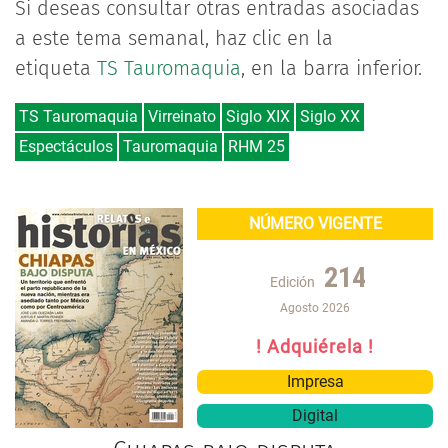
Si deseas consultar otras entradas asociadas
a este tema semanal, haz clic en la
etiqueta
TS Tauromaquia
, en la barra inferior.
TS Tauromaquia
Virreinato
Siglo XIX
Siglo XX
Espectáculos
Tauromaquia
RHM 25
NÚMERO VIGENTE
214
Edición
Agosto 2026
! Adquiérela !
Impresa
Digital