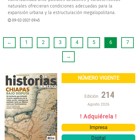
naturales ofrecieran condiciones adecuadas para la
expansión urbana y la estructuración megalopolitana.
09-02-2021 09:45
←
1
2
3
4
5
6
7
→
NÚMERO VIGENTE
214
Edición
Agosto 2026
! Adquiérela !
Impresa
Digital