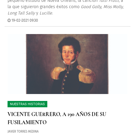
pequeño estudio de Nueva Orleans, la canción
Tutti Frutti
, a
la que siguieron grandes éxitos como
Good Golly, Miss Molly,
Long Tall Sally
y
Lucille
.
19-02-2021 09:30
NUESTRAS HISTORIAS
VICENTE GUERRERO, A 190 AÑOS DE SU
FUSILAMIENTO
JAVIER TORRES MEDINA