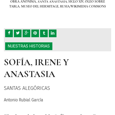
OBRE
OBRA ANÓNIMA,
SANTA ANASTASIA
, SIGLO XIV, ÓLEO SOBRE
OB
MONS
TABLA. MUSEO DEL HERMITAGE, RUSIA/WIKIMEDIA COMMONS
TAB
NUESTRAS HISTORIAS
SOFÍA, IRENE Y
ANASTASIA
SANTAS ALEGÓRICAS
Antonio Rubial García