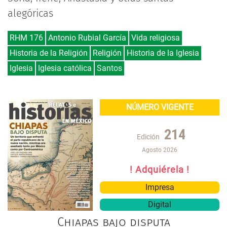
alegóricas
RHM 176
Antonio Rubial García
Vida religiosa
Historia de la Religión
Religión
Historia de la Iglesia
Iglesia
Iglesia católica
Santos
NÚMERO VIGENTE
214
Edición
Agosto 2026
! Adquiérela !
Impresa
Digital
Chiapas bajo disputa