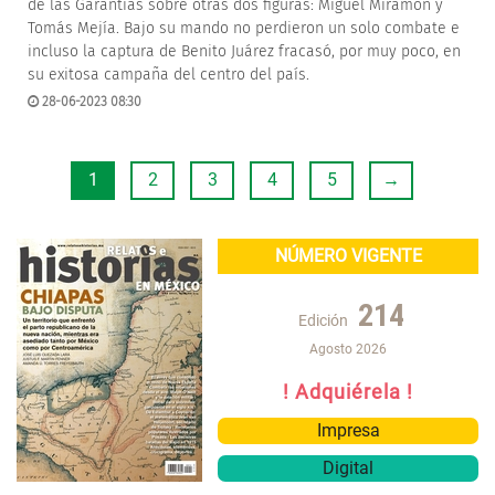
de las Garantías sobre otras dos figuras: Miguel Miramón y
Tomás Mejía. Bajo su mando no perdieron un solo combate e
incluso la captura de Benito Juárez fracasó, por muy poco, en
su exitosa campaña del centro del país.
28-06-2023 08:30
1
2
3
4
5
→
NÚMERO VIGENTE
214
Edición
Agosto 2026
! Adquiérela !
Impresa
Digital