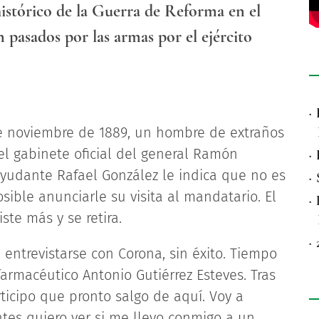
histórico de la Guerra de Reforma en el
on pasados por las armas por el ejército
·
 noviembre de 1889, un hombre de extraños
l gabinete oficial del general Ramón
·
 ayudante Rafael González le indica que no es
·
sible anunciarle su visita al mandatario. El
·
ste más y se retira.
·
 entrevistarse con Corona, sin éxito. Tiempo
armacéutico Antonio Gutiérrez Esteves. Tras
ticipo que pronto salgo de aquí. Voy a
tes quiero ver si me llevo conmigo a un