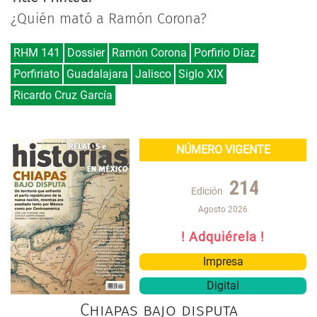
¿Quién mató a Ramón Corona?
RHM 141
Dossier
Ramón Corona
Porfirio Díaz
Porfiriato
Guadalajara
Jalisco
Siglo XIX
Ricardo Cruz García
NÚMERO VIGENTE
214
Edición
Agosto 2026
! Adquiérela !
Impresa
Digital
Chiapas bajo disputa