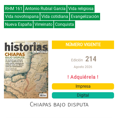
RHM 161
Antonio Rubial García
Vida religiosa
Vida novohispana
Vida cotidiana
Evangelización
Nueva España
Virreinato
Conquista
NÚMERO VIGENTE
214
Edición
Agosto 2026
! Adquiérela !
Impresa
Digital
Chiapas bajo disputa