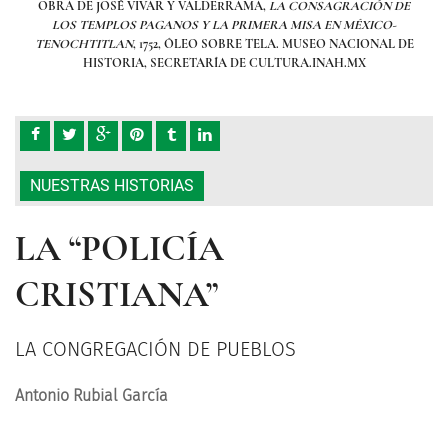
 DE
OBRA DE JOSÉ VIVAR Y VALDERRAMA,
LA CONSAGRACIÓN DE
OBR
O-
LOS TEMPLOS PAGANOS Y LA PRIMERA MISA EN MÉXICO-
L
L DE
TENOCHTITLAN
, 1752, ÓLEO SOBRE TELA. MUSEO NACIONAL DE
TEN
HISTORIA, SECRETARÍA DE CULTURA.INAH.MX
NUESTRAS HISTORIAS
LA “POLICÍA
CRISTIANA”
LA CONGREGACIÓN DE PUEBLOS
Antonio Rubial García