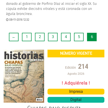
donado al gobierno de Porfirio Díaz al iniciar el siglo XX. Su
cúpula exhibe dieciséis vitrales y está coronada con un
águila broncínea.
08-11-2016 12:32
←
1
2
3
4
5
6
NÚMERO VIGENTE
214
Edición
Agosto 2026
! Adquiérela !
Impresa
Digital