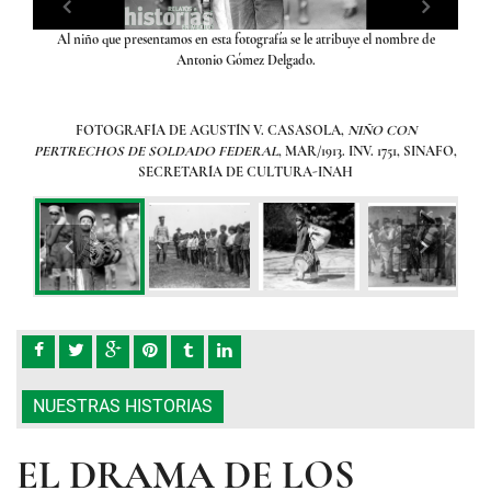
Al niño que presentamos en esta fotografía se le atribuye el nombre de
Una d
Antonio Gómez Delgado.
todo
FOTOGRAFÍA DE AGUSTÍN V. CASASOLA,
NIÑO CON
PERTRECHOS DE SOLDADO FEDERAL
, MAR/1913. INV. 1751, SINAFO,
SECRETARÍA DE CULTURA-INAH
NUESTRAS HISTORIAS
EL DRAMA DE LOS