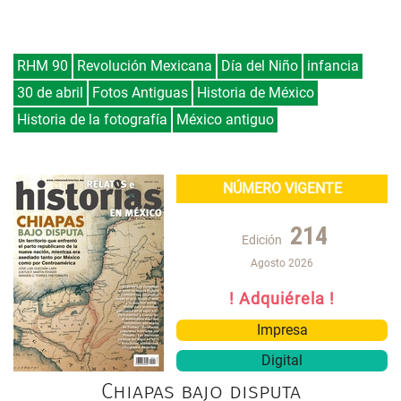
RHM 90
Revolución Mexicana
Día del Niño
infancia
30 de abril
Fotos Antiguas
Historia de México
Historia de la fotografía
México antiguo
NÚMERO VIGENTE
214
Edición
Agosto 2026
! Adquiérela !
Impresa
Digital
Chiapas bajo disputa