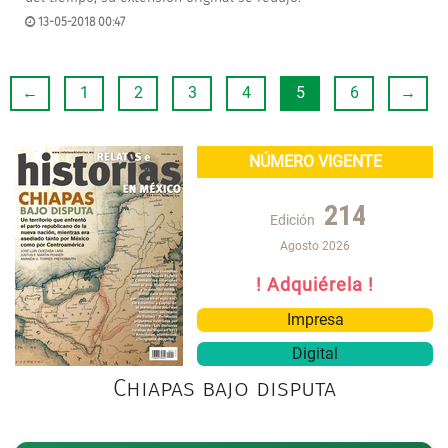
13-05-2018 00:47
←
1
2
3
4
5
6
→
NÚMERO VIGENTE
214
Edición
Agosto 2026
! Adquiérela !
Impresa
Digital
Chiapas bajo disputa