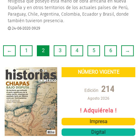
religiosa que poseyó esta mano de obra africana en Nueva
España y en otros territorios de los actuales países de Perú,
Paraguay, Chile, Argentina, Colombia, Ecuador y Brasil, donde
también tuvieron presencia.
24-06-2020 09:29
←
1
2
3
4
5
6
→
NÚMERO VIGENTE
214
Edición
Agosto 2026
! Adquiérela !
Impresa
Digital