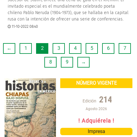
invitado especial es el mundialmente celebrado poeta
chileno Pablo Neruda (1904-1973), que se hallaba en la capital
rusa con la intención de ofrecer una serie de conferencias.
11-10-2022 08:40
←
1
2
3
4
5
6
7
8
9
→
NÚMERO VIGENTE
214
Edición
Agosto 2026
! Adquiérela !
Impresa