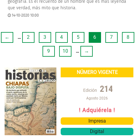
geografía. Es el recuento de un hombre que es más leyenda
que verdad, más mito que historia.
14-10-2020 10:00
←
…
2
3
4
5
6
7
8
9
10
…
→
NÚMERO VIGENTE
214
Edición
Agosto 2026
! Adquiérela !
Impresa
Digital